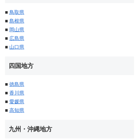
■
鳥取県
■
島根県
■
岡山県
■
広島県
■
山口県
四国地方
■
徳島県
■
香川県
■
愛媛県
■
高知県
九州・沖縄地方