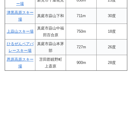
新見市千屋花見
850m
25度
ー場
津黒高原スキー
真庭市蒜山下和
711m
30度
場
真庭市蒜山中福
上蒜山スキー場
750m
18度
田百合原
ひるぜんベアバ
真庭市蒜山本茅
727m
26度
レースキー場
部
恩原高原スキー
苫田郡鏡野町
900m
28度
場
上斎原