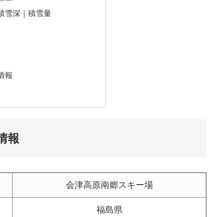
積雪深｜積雪量
情報
情報
会津高原南郷スキー場
福島県