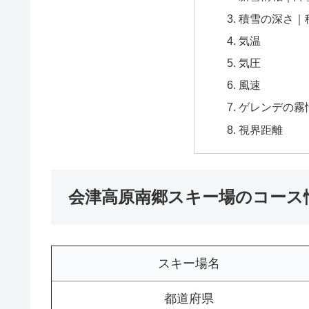
積雪の深さ｜
気温
気圧
風速
ゲレンデの霧
視界距離
会津高原南郷スキー場のコース
スキー場名
都道府県