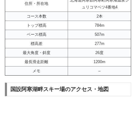
北海道阿寒郡阿寒町阿寒湖温泉シ
住所・所在地
ュリコマベツ4番地4
コース本数
2本
トップ標高
784m
ベース標高
507m
標高差
277m
最大角度・斜度
26度
最長滑走距離
1200m
メモ
–
国設阿寒湖畔スキー場のアクセス・地図