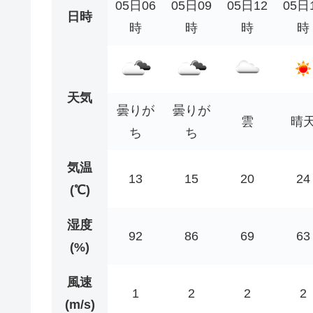
05日06
05日09
05日12
05日
日時
時
時
時
時
天気
曇りが
曇りが
雲
晴
ち
ち
気温
13
15
20
24
(℃)
湿度
92
86
69
63
(%)
風速
1
2
2
2
(m/s)