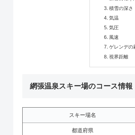
積雪の深さ
気温
気圧
風速
ゲレンデの
視界距離
網張温泉スキー場のコース情報
スキー場名
都道府県