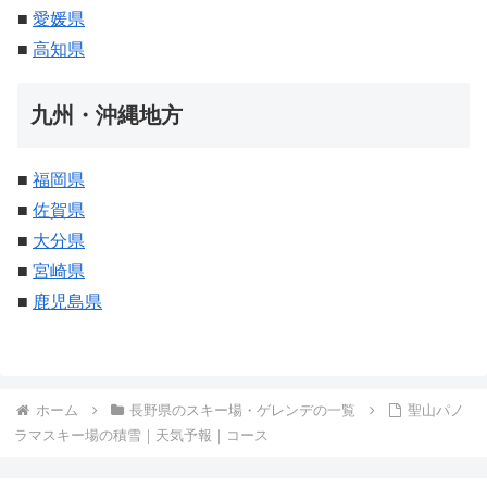
■
愛媛県
■
高知県
九州・沖縄地方
■
福岡県
■
佐賀県
■
大分県
■
宮崎県
■
鹿児島県
ホーム
長野県のスキー場・ゲレンデの一覧
聖山パノ
ラマスキー場の積雪｜天気予報｜コース