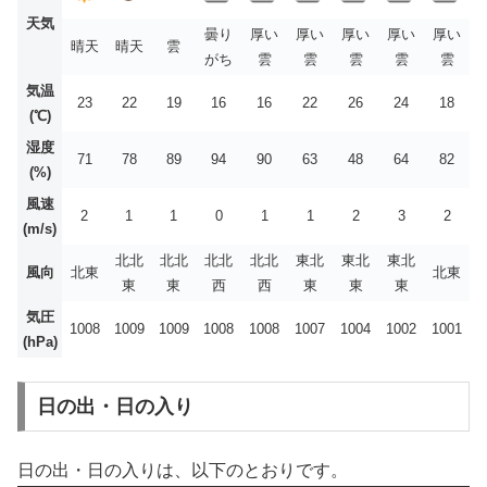
天気
曇り
厚い
厚い
厚い
厚い
厚い
晴天
晴天
雲
がち
雲
雲
雲
雲
雲
気温
23
22
19
16
16
22
26
24
18
(℃)
湿度
71
78
89
94
90
63
48
64
82
(%)
風速
2
1
1
0
1
1
2
3
2
(m/s)
北北
北北
北北
北北
東北
東北
東北
風向
北東
北東
東
東
西
西
東
東
東
気圧
1008
1009
1009
1008
1008
1007
1004
1002
1001
(hPa)
日の出・日の入り
日の出・日の入りは、以下のとおりです。