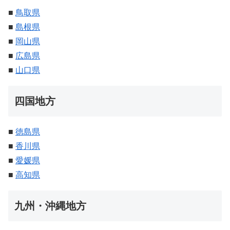
■
鳥取県
■
島根県
■
岡山県
■
広島県
■
山口県
四国地方
■
徳島県
■
香川県
■
愛媛県
■
高知県
九州・沖縄地方