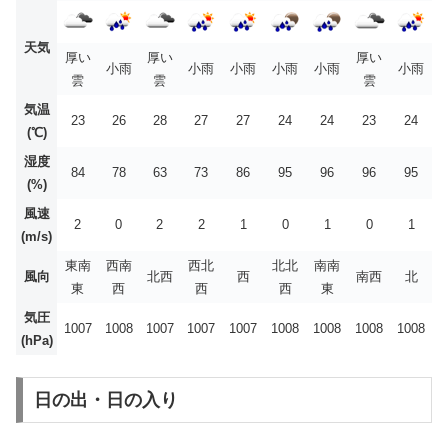
天気
厚い
厚い
厚い
小雨
小雨
小雨
小雨
小雨
小雨
雲
雲
雲
気温
23
26
28
27
27
24
24
23
24
(℃)
湿度
84
78
63
73
86
95
96
96
95
(%)
風速
2
0
2
2
1
0
1
0
1
(m/s)
東南
西南
西北
北北
南南
風向
北西
西
南西
北
東
西
西
西
東
気圧
1007
1008
1007
1007
1007
1008
1008
1008
1008
(hPa)
日の出・日の入り