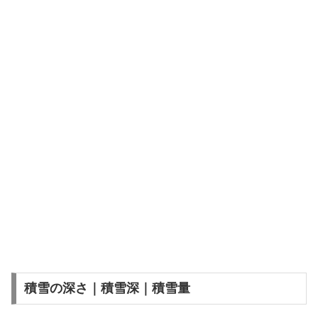
積雪の深さ｜積雪深｜積雪量