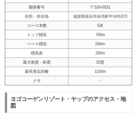
郵便番号
〒529-0531
住所・所在地
滋賀県長浜市余呉町中河内373
コース本数
5本
トップ標高
740m
ベース標高
540m
標高差
200m
最大角度・斜度
33度
最長滑走距離
1100m
メモ
–
ヨゴコーゲンリゾート・ヤップのアクセス・地
図