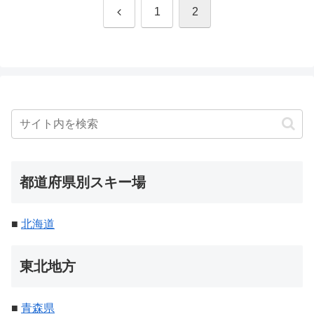
前
1
2
へ
都道府県別スキー場
■
北海道
東北地方
■
青森県