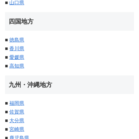
■
山口県
四国地方
■
徳島県
■
香川県
■
愛媛県
■
高知県
九州・沖縄地方
■
福岡県
■
佐賀県
■
大分県
■
宮崎県
■
鹿児島県