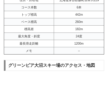
住所・所在地
北海道芽部郡森町赤井川229
コース本数
6本
トップ標高
442m
ベース標高
260m
標高差
182m
最大角度・斜度
24度
最長滑走距離
1200m
メモ
–
グリーンピア大沼スキー場のアクセス・地図